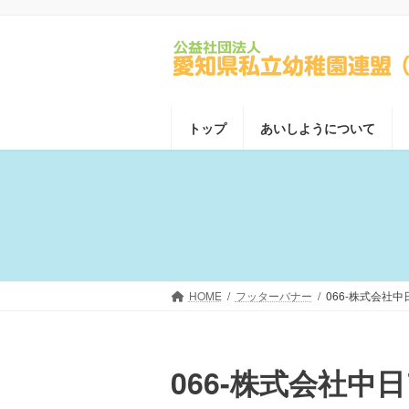
コ
ナ
ン
ビ
テ
ゲ
ン
ー
ツ
シ
へ
ョ
トップ
あいしようについて
ス
ン
キ
に
ッ
移
プ
動
HOME
フッターバナー
066-株式会社
066-株式会社中