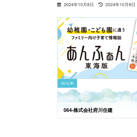
最
2024年10月8日
2024年10月8日
終
更
新
日
時
:
前の記事
064-株式会社府川住建
2024年9月5日