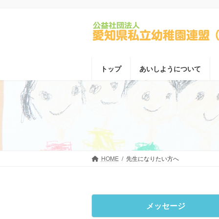
コ
ナ
ン
ビ
テ
ゲ
ン
ー
ツ
シ
へ
ョ
トップ
あいしようについて
ス
ン
キ
に
ッ
移
プ
動
HOME
先生になりたい方へ
メッセージ