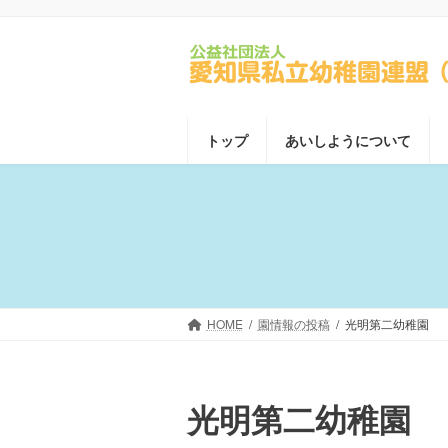
コ
ナ
ン
ビ
テ
ゲ
ン
ー
ツ
シ
へ
ョ
トップ
あいしようについて
ス
ン
キ
に
ッ
移
プ
動
HOME
園情報の投稿
光明第二幼稚園
光明第二幼稚園