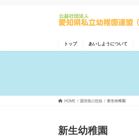
コ
ナ
ン
ビ
テ
ゲ
ン
ー
ツ
シ
へ
ョ
トップ
あいしようについて
ス
ン
キ
に
ッ
移
プ
動
HOME
園情報の投稿
新生幼稚園
新生幼稚園